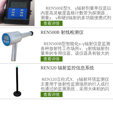
公司名称： 上海仁日辐射防护设备
公司地址： 上海市嘉定区曹安路150
销售热线：
021-69515711(总机)
13818065015(成先生)
13816783072(徐小姐)
电子邮件：
market@renri.com.cn
相关产品
REN500A 辐射检
REN500A型智能
叫环境监测用X、γ