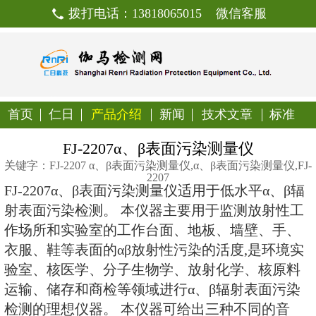
拨打电话：13818065015
首页
仁日
产品介绍
新闻
技
FJ-2207α、β表面污染
关键字：FJ-2207 α、β表面污染测量仪,α、β
2207
FJ-2207α、β表面污染测量仪
适用于
射表面污染检测。 本仪器主要用