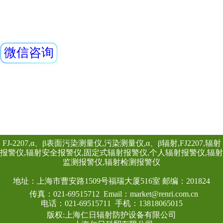
件可将存储的数据
器广泛用于卫生、
油、化工、医院、
REN320立柱式X
主要用于放射性监
包通过的监测系统
烁体探测器作为探
查看详情
小，便于携带，灵
特点，适用与核应
检测场合。该辐射
柱和一个REN400
组成。辐射立柱与