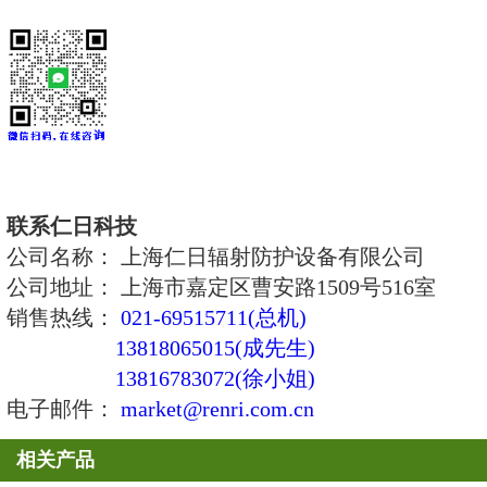
4、电池失效报警以及探头故障报
主要技术指标
1、探测器类型：闪烁探测器
2、测量范围：
α：0.03～10
4
Bq／cm
2
探测效率
β：0.3～10
4
Bq／cm
2
探测效率
3、探头：端面50×50cm2，高173
4、供电：一号电池两节，可连续工
上
5、外形尺寸：操作台：237×117×8
6、重量：探头0.35公斤。